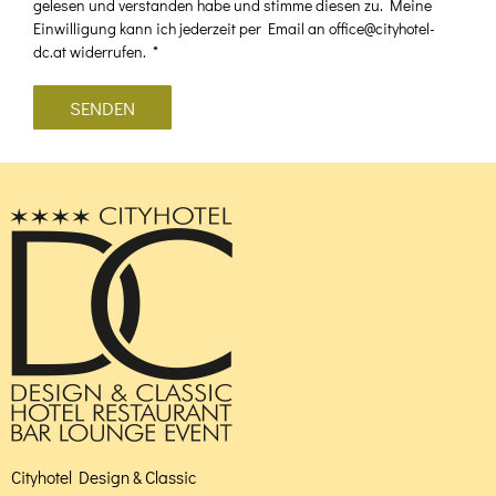
gelesen und verstanden habe und stimme diesen zu. Meine
Einwilligung kann ich jederzeit per Email an office@cityhotel-
dc.at widerrufen.
*
Bitte
Bitte
dieses
dieses
Feld
Feld
nicht
nicht
ausfüllen.
ausfüllen.
Cityhotel Design & Classic