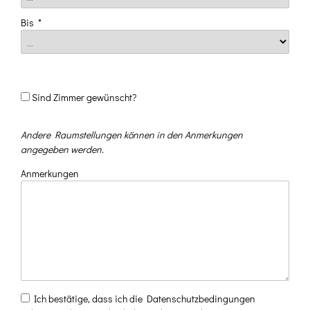
Bis
*
Sind Zimmer gewünscht?
Zimmeranzahl
Andere Raumstellungen können in den Anmerkungen
angegeben werden.
Anreise
Anmerkungen
Abreise
Ich bestätige, dass ich die Datenschutzbedingungen