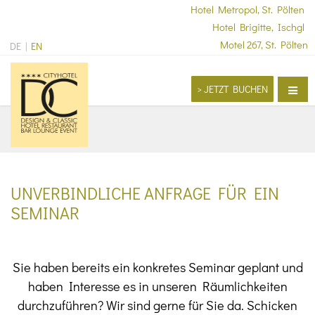
Hotel Metropol, St. Pölten
Hotel Brigitte, Ischgl
Motel 267, St. Pölten
DE
EN
> JETZT BUCHEN
Startseite
Hotel
Restaurant & Bars
UNVERBINDLICHE ANFRAGE FÜR EIN
Seminare & Tagungen
SEMINAR
Feste & Feiern
Gutscheine
Sie haben bereits ein konkretes Seminar geplant und
haben Interesse es in unseren Räumlichkeiten
Kontakt, Anreise & Jobs
durchzuführen? Wir sind gerne für Sie da. Schicken